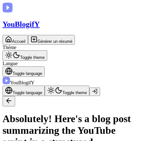
You
BlogifY
Accueil
Générer un résumé
Thème
Toggle theme
Langue
Toggle language
You
BlogifY
Toggle language
Toggle theme
Absolutely! Here's a blog post
summarizing the YouTube