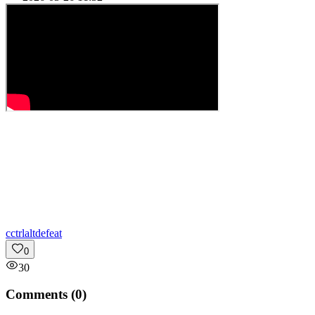
c
ctrlaltdefeat
0
30
Comments (
0
)