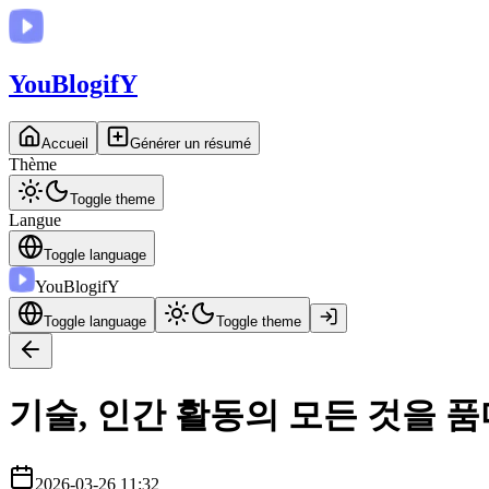
You
BlogifY
Accueil
Générer un résumé
Thème
Toggle theme
Langue
Toggle language
You
BlogifY
Toggle language
Toggle theme
기술, 인간 활동의 모든 것을 
2026-03-26 11:32