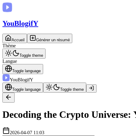
You
BlogifY
Accueil
Générer un résumé
Thème
Toggle theme
Langue
Toggle language
You
BlogifY
Toggle language
Toggle theme
Decoding the Crypto Universe: Y
2026-04-07 11:03