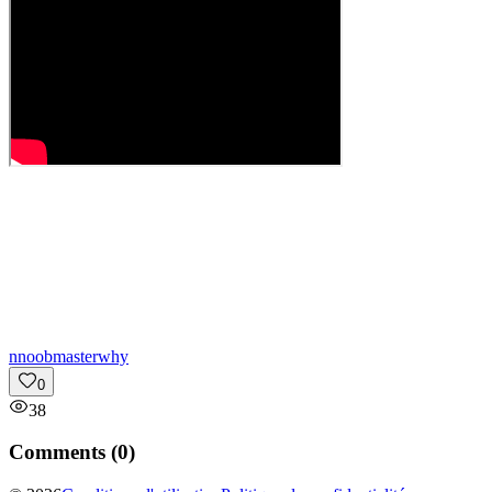
n
noobmasterwhy
0
38
Comments (
0
)