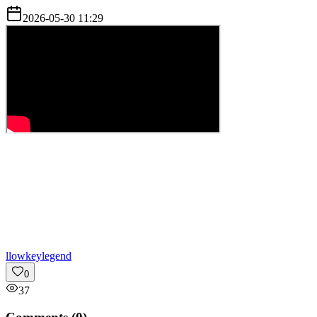
2026-05-30 11:29
l
lowkeylegend
0
37