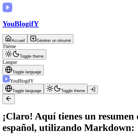
You
BlogifY
Accueil
Générer un résumé
Thème
Toggle theme
Langue
Toggle language
You
BlogifY
Toggle language
Toggle theme
¡Claro! Aquí tienes un resumen 
español, utilizando Markdown: