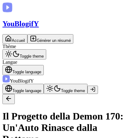
You
BlogifY
Accueil
Générer un résumé
Thème
Toggle theme
Langue
Toggle language
You
BlogifY
Toggle language
Toggle theme
Il Progetto della Demon 170:
Un'Auto Rinasce dalla