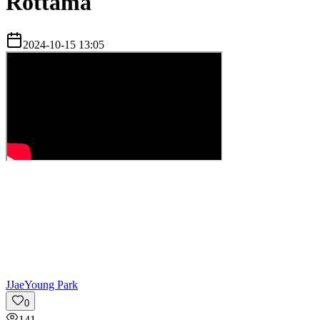
Rottama
2024-10-15 13:05
J
JaeYoung Park
0
141