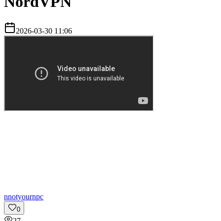
NordVPN
2026-03-30 11:06
n
notyournpc
0
27