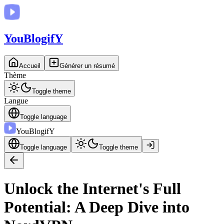
You
BlogifY
Accueil
Générer un résumé
Thème
Toggle theme
Langue
Toggle language
You
BlogifY
Toggle language
Toggle theme
Unlock the Internet's Full
Potential: A Deep Dive into