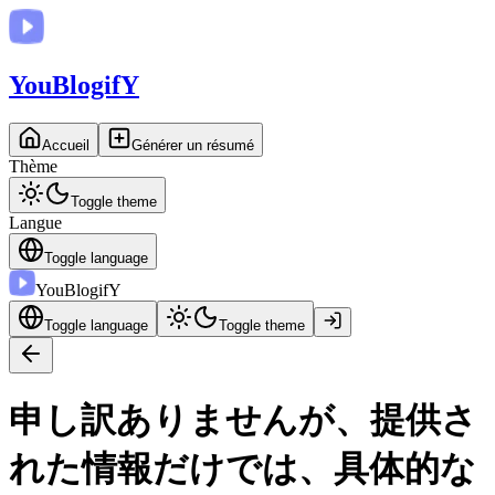
You
BlogifY
Accueil
Générer un résumé
Thème
Toggle theme
Langue
Toggle language
You
BlogifY
Toggle language
Toggle theme
申し訳ありませんが、提供さ
れた情報だけでは、具体的な