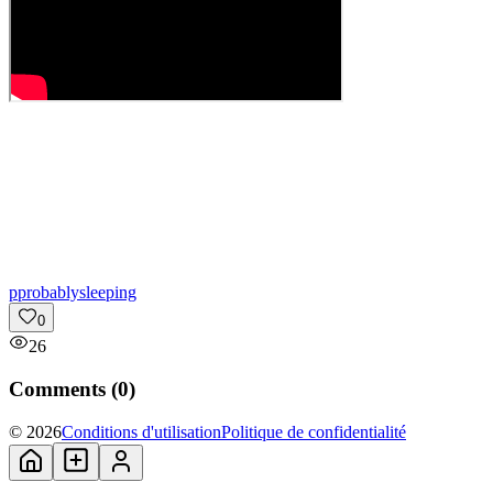
p
probablysleeping
0
26
Comments (
0
)
© 2026
Conditions d'utilisation
Politique de confidentialité