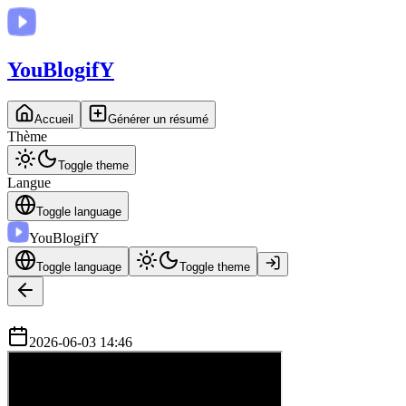
You
BlogifY
Accueil
Générer un résumé
Thème
Toggle theme
Langue
Toggle language
You
BlogifY
Toggle language
Toggle theme
2026-06-03 14:46