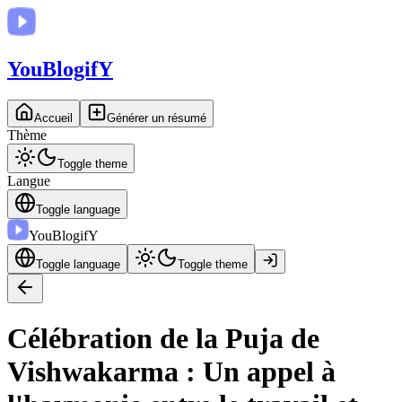
You
BlogifY
Accueil
Générer un résumé
Thème
Toggle theme
Langue
Toggle language
You
BlogifY
Toggle language
Toggle theme
Célébration de la Puja de
Vishwakarma : Un appel à