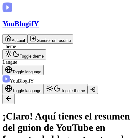
You
BlogifY
Accueil
Générer un résumé
Thème
Toggle theme
Langue
Toggle language
You
BlogifY
Toggle language
Toggle theme
¡Claro! Aquí tienes el resumen
del guion de YouTube en