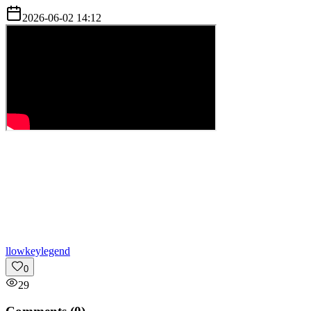
2026-06-02 14:12
l
lowkeylegend
0
29