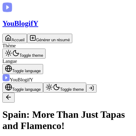
You
BlogifY
Accueil
Générer un résumé
Thème
Toggle theme
Langue
Toggle language
You
BlogifY
Toggle language
Toggle theme
Spain: More Than Just Tapas
and Flamenco!