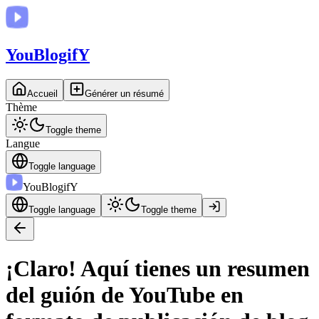
You
BlogifY
Accueil
Générer un résumé
Thème
Toggle theme
Langue
Toggle language
You
BlogifY
Toggle language
Toggle theme
¡Claro! Aquí tienes un resumen
del guión de YouTube en