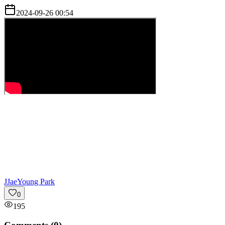
2024-09-26 00:54
J
JaeYoung Park
0
195