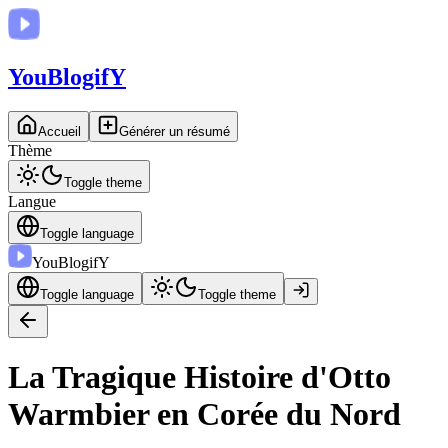
You
BlogifY
Accueil
Générer un résumé
Thème
Toggle theme
Langue
Toggle language
You
BlogifY
Toggle language
Toggle theme
La Tragique Histoire d'Otto
Warmbier en Corée du Nord