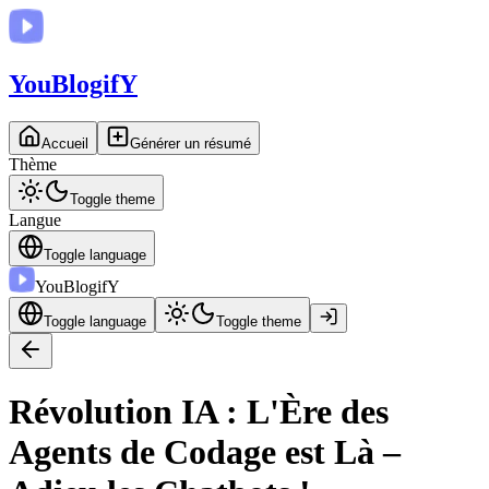
You
BlogifY
Accueil
Générer un résumé
Thème
Toggle theme
Langue
Toggle language
You
BlogifY
Toggle language
Toggle theme
Révolution IA : L'Ère des
Agents de Codage est Là –