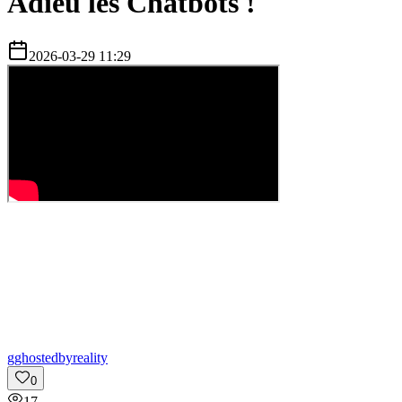
Adieu les Chatbots !
2026-03-29 11:29
g
ghostedbyreality
0
17