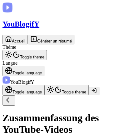
You
BlogifY
Accueil
Générer un résumé
Thème
Toggle theme
Langue
Toggle language
You
BlogifY
Toggle language
Toggle theme
Zusammenfassung des
YouTube-Videos