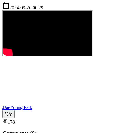
2024-09-26 00:29
J
JaeYoung Park
0
178