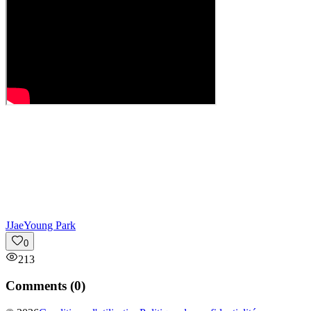
J
JaeYoung Park
0
213
Comments (
0
)