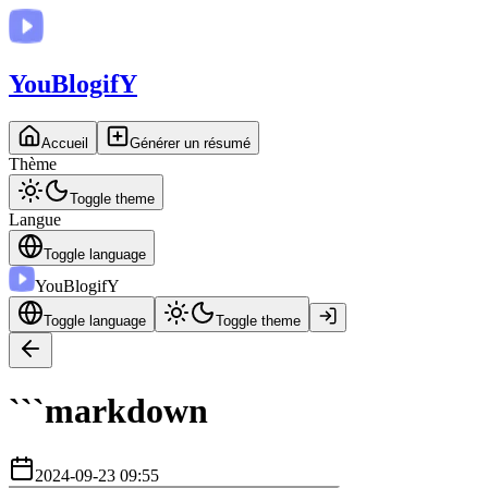
You
BlogifY
Accueil
Générer un résumé
Thème
Toggle theme
Langue
Toggle language
You
BlogifY
Toggle language
Toggle theme
```markdown
2024-09-23 09:55