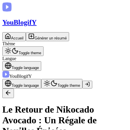
You
BlogifY
Accueil
Générer un résumé
Thème
Toggle theme
Langue
Toggle language
You
BlogifY
Toggle language
Toggle theme
Le Retour de Nikocado
Avocado : Un Régale de