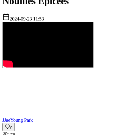
Nouilles Épicées
2024-09-23 11:53
J
JaeYoung Park
0
178