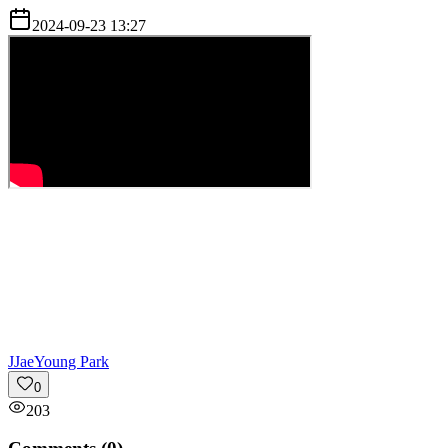
2024-09-23 13:27
J
JaeYoung Park
0
203