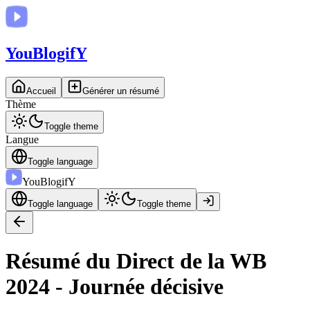
You
BlogifY
Accueil
Générer un résumé
Thème
Toggle theme
Langue
Toggle language
You
BlogifY
Toggle language
Toggle theme
Résumé du Direct de la WB
2024 - Journée décisive