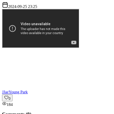
2024-09-25 23:25
J
JaeYoung Park
0
184