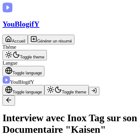
You
BlogifY
Accueil
Générer un résumé
Thème
Toggle theme
Langue
Toggle language
You
BlogifY
Toggle language
Toggle theme
Interview avec Inox Tag sur son
Documentaire "Kaisen"