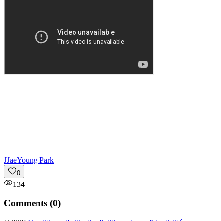
J
JaeYoung Park
0
134
Comments (
0
)