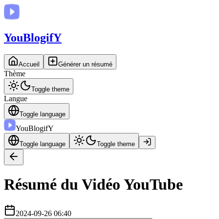
You
BlogifY
Accueil
Générer un résumé
Thème
Toggle theme
Langue
Toggle language
You
BlogifY
Toggle language
Toggle theme
Résumé du Vidéo YouTube
2024-09-26 06:40