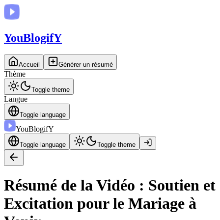
You
BlogifY
Accueil
Générer un résumé
Thème
Toggle theme
Langue
Toggle language
You
BlogifY
Toggle language
Toggle theme
Résumé de la Vidéo : Soutien et
Excitation pour le Mariage à