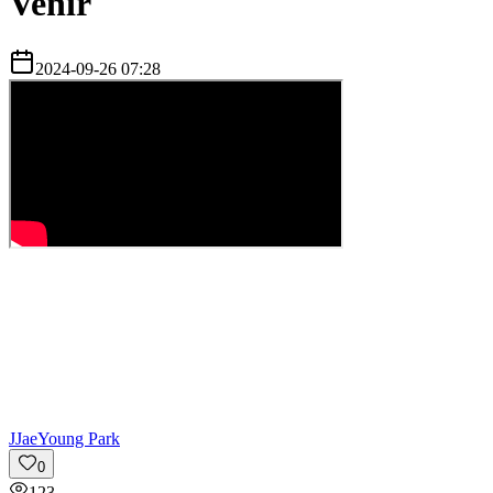
Venir
2024-09-26 07:28
J
JaeYoung Park
0
123