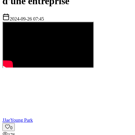
d'une entreprise
2024-09-26 07:45
J
JaeYoung Park
0
176