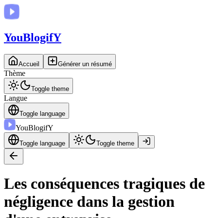
You
BlogifY
Accueil
Générer un résumé
Thème
Toggle theme
Langue
Toggle language
You
BlogifY
Toggle language
Toggle theme
Les conséquences tragiques de
négligence dans la gestion