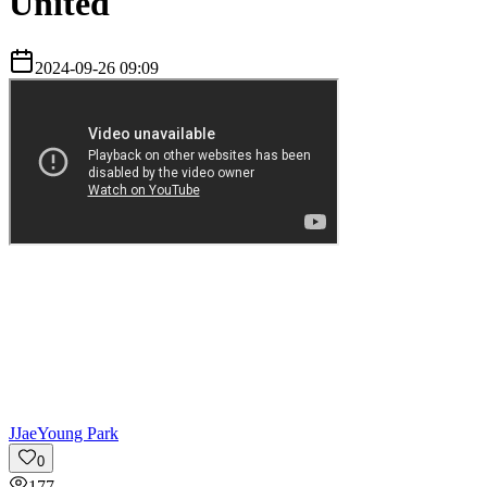
United
2024-09-26 09:09
J
JaeYoung Park
0
177