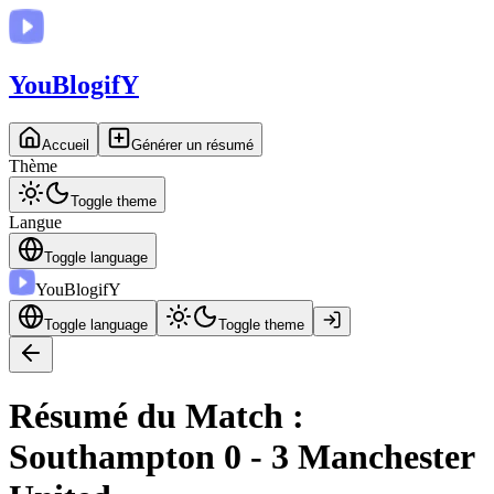
You
BlogifY
Accueil
Générer un résumé
Thème
Toggle theme
Langue
Toggle language
You
BlogifY
Toggle language
Toggle theme
Résumé du Match :
Southampton 0 - 3 Manchester