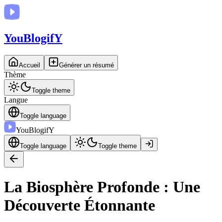
You
BlogifY
Accueil
Générer un résumé
Thème
Toggle theme
Langue
Toggle language
You
BlogifY
Toggle language
Toggle theme
La Biosphère Profonde : Une
Découverte Étonnante