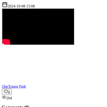
2024-10-08 15:08
J
JaeYoung Park
0
204