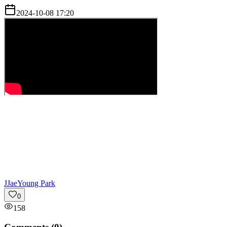
2024-10-08 17:20
J
JaeYoung Park
0
158