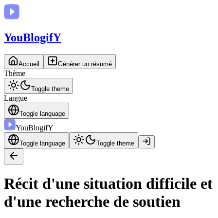
You
BlogifY
Accueil
Générer un résumé
Thème
Toggle theme
Langue
Toggle language
You
BlogifY
Toggle language
Toggle theme
Récit d'une situation difficile et
d'une recherche de soutien