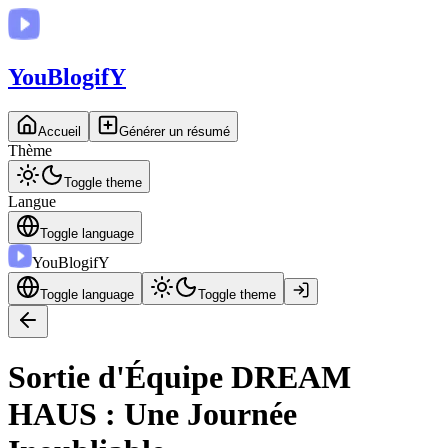
You
BlogifY
Accueil
Générer un résumé
Thème
Toggle theme
Langue
Toggle language
You
BlogifY
Toggle language
Toggle theme
Sortie d'Équipe DREAM
HAUS : Une Journée