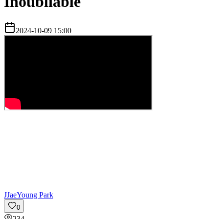
Inoubliable
2024-10-09 15:00
J
JaeYoung Park
0
234