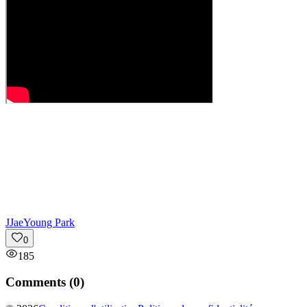
J
JaeYoung Park
0
185
Comments (
0
)