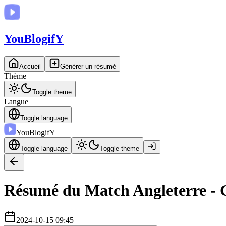
You
BlogifY
Accueil
Générer un résumé
Thème
Toggle theme
Langue
Toggle language
You
BlogifY
Toggle language
Toggle theme
Résumé du Match Angleterre - 
2024-10-15 09:45