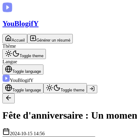
You
BlogifY
Accueil
Générer un résumé
Thème
Toggle theme
Langue
Toggle language
You
BlogifY
Toggle language
Toggle theme
Fête d'anniversaire : Un momen
2024-10-15 14:56