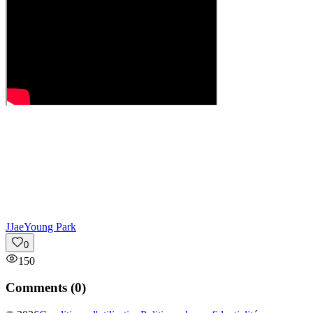
J
JaeYoung Park
0
150
Comments (
0
)