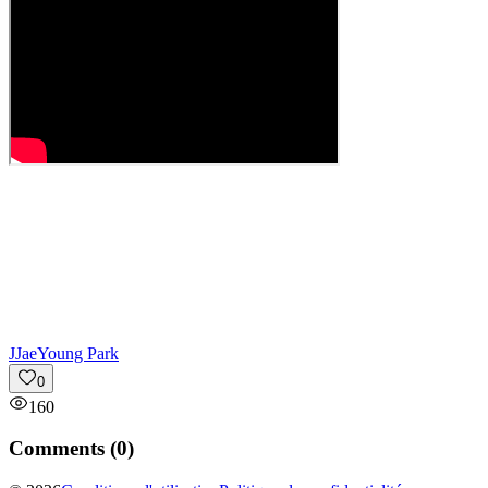
J
JaeYoung Park
0
160
Comments (
0
)