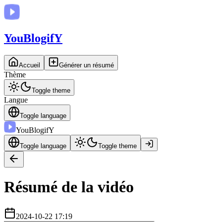
You
BlogifY
Accueil
Générer un résumé
Thème
Toggle theme
Langue
Toggle language
You
BlogifY
Toggle language
Toggle theme
Résumé de la vidéo
2024-10-22 17:19