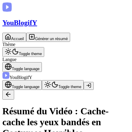
You
BlogifY
Accueil
Générer un résumé
Thème
Toggle theme
Langue
Toggle language
You
BlogifY
Toggle language
Toggle theme
Résumé du Vidéo : Cache-
cache les yeux bandés en