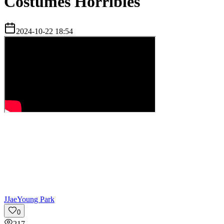
Costumes Horribles
2024-10-22 18:54
J
JaeYoung Park
0
217