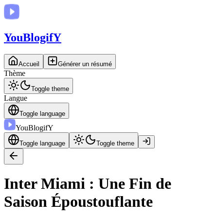
You
BlogifY
Accueil
Générer un résumé
Thème
Toggle theme
Langue
Toggle language
You
BlogifY
Toggle language
Toggle theme
Inter Miami : Une Fin de
Saison Époustouflante