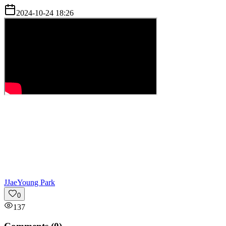
2024-10-24 18:26
J
JaeYoung Park
0
137