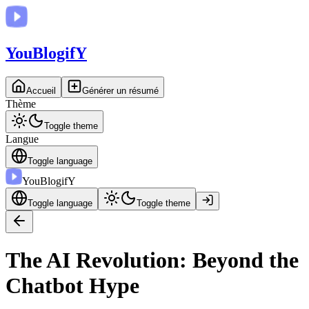
You
BlogifY
Accueil
Générer un résumé
Thème
Toggle theme
Langue
Toggle language
You
BlogifY
Toggle language
Toggle theme
The AI Revolution: Beyond the
Chatbot Hype