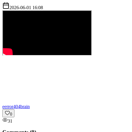
2026-06-01 16:08
e
error404brain
0
31