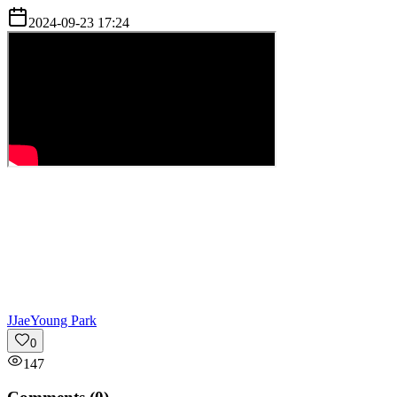
2024-09-23 17:24
J
JaeYoung Park
0
147