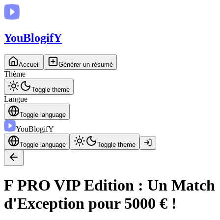
You
BlogifY
Accueil
Générer un résumé
Thème
Toggle theme
Langue
Toggle language
You
BlogifY
Toggle language
Toggle theme
F PRO VIP Edition : Un Match
d'Exception pour 5000 € !