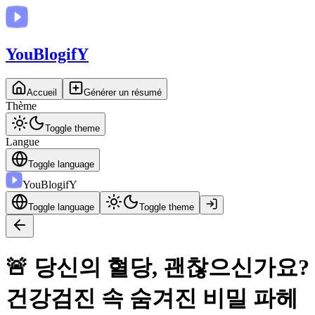
You
BlogifY
Accueil
Générer un résumé
Thème
Toggle theme
Langue
Toggle language
You
BlogifY
Toggle language
Toggle theme
🚨 당신의 혈당, 괜찮으신가요?
건강검진 속 숨겨진 비밀 파헤