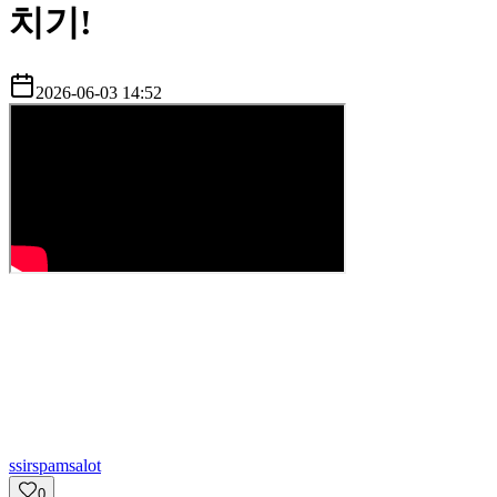
치기!
2026-06-03 14:52
s
sirspamsalot
0