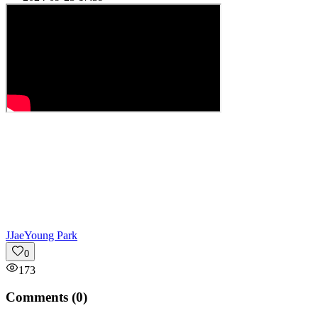
J
JaeYoung Park
0
173
Comments (
0
)