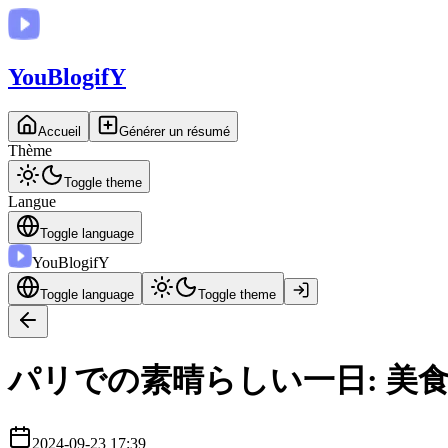
You
BlogifY
Accueil
Générer un résumé
Thème
Toggle theme
Langue
Toggle language
You
BlogifY
Toggle language
Toggle theme
パリでの素晴らしい一日: 美
2024-09-23 17:39