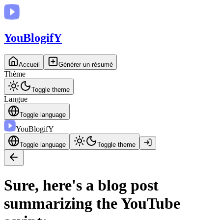
You
BlogifY
Accueil
Générer un résumé
Thème
Toggle theme
Langue
Toggle language
You
BlogifY
Toggle language
Toggle theme
Sure, here's a blog post
summarizing the YouTube