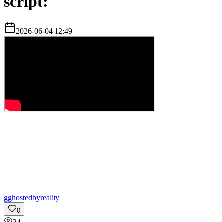
script:
2026-06-04 12:49
g
ghostedbyreality
0
24