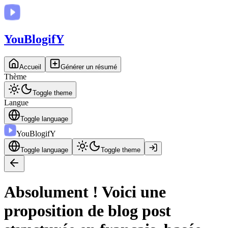
You
BlogifY
Accueil
Générer un résumé
Thème
Toggle theme
Langue
Toggle language
You
BlogifY
Toggle language
Toggle theme
Absolument ! Voici une
proposition de blog post