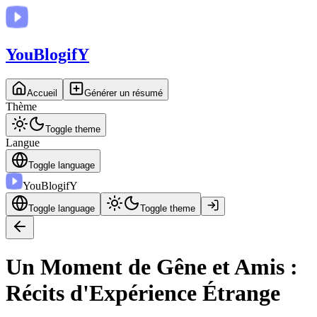
You
BlogifY
Accueil
Générer un résumé
Thème
Toggle theme
Langue
Toggle language
You
BlogifY
Toggle language
Toggle theme
Un Moment de Gêne et Amis :
Récits d'Expérience Étrange