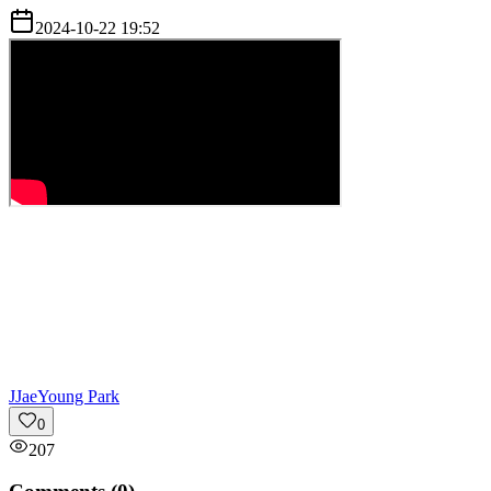
2024-10-22 19:52
J
JaeYoung Park
0
207