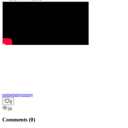
p
pingismyenemy
0
26
Comments (
0
)