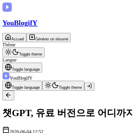
You
BlogifY
Accueil
Générer un résumé
Thème
Toggle theme
Langue
Toggle language
You
BlogifY
Toggle language
Toggle theme
챗GPT, 유료 버전으로 어디까
2026-06-04 12:52