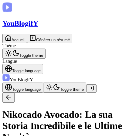
You
BlogifY
Accueil
Générer un résumé
Thème
Toggle theme
Langue
Toggle language
You
BlogifY
Toggle language
Toggle theme
Nikocado Avocado: La sua
Storia Incredibile e le Ultime