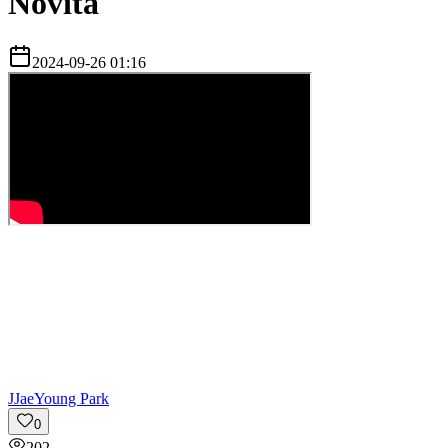
Novità
2024-09-26 01:16
J
JaeYoung Park
0
202