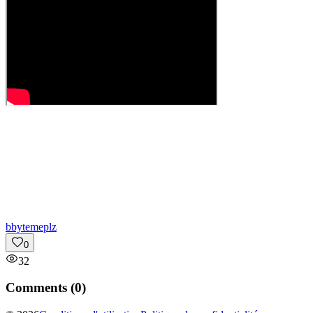
b
bytemeplz
0
32
Comments (
0
)