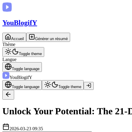
You
BlogifY
Accueil
Générer un résumé
Thème
Toggle theme
Langue
Toggle language
You
BlogifY
Toggle language
Toggle theme
Unlock Your Potential: The 21-
2026-03-23 09:35