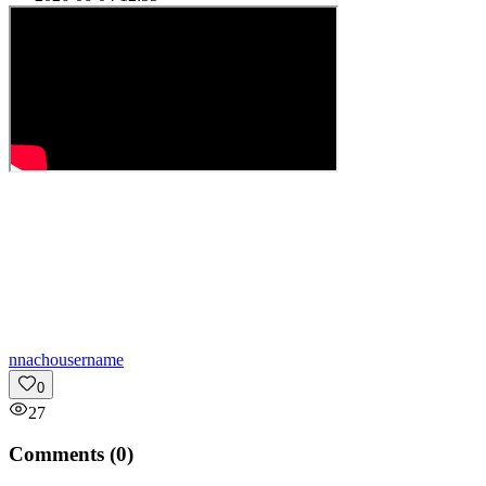
n
nachousername
0
27
Comments (
0
)