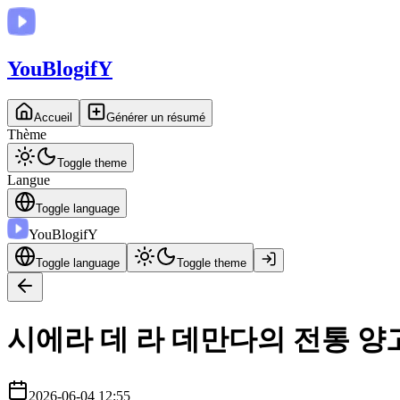
You
BlogifY
Accueil
Générer un résumé
Thème
Toggle theme
Langue
Toggle language
You
BlogifY
Toggle language
Toggle theme
시에라 데 라 데만다의 전통 양
2026-06-04 12:55