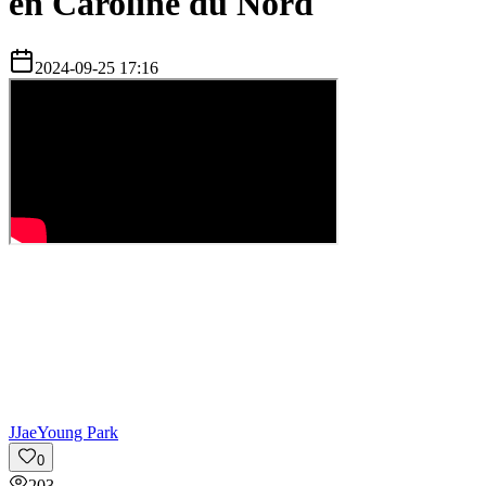
en Caroline du Nord
2024-09-25 17:16
J
JaeYoung Park
0
203