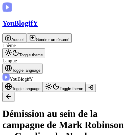
You
BlogifY
Accueil
Générer un résumé
Thème
Toggle theme
Langue
Toggle language
You
BlogifY
Toggle language
Toggle theme
Démission au sein de la
campagne de Mark Robinson