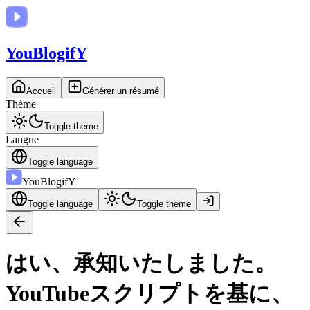
You
BlogifY
Accueil
Générer un résumé
Thème
Toggle theme
Langue
Toggle language
You
BlogifY
Toggle language
Toggle theme
はい、承知いたしました。
YouTubeスクリプトを基に、