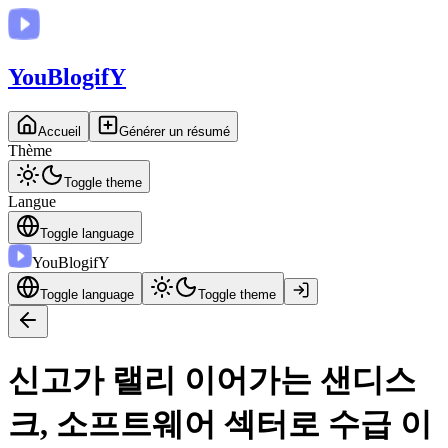
You
BlogifY
Accueil
Générer un résumé
Thème
Toggle theme
Langue
Toggle language
You
BlogifY
Toggle language
Toggle theme
신고가 랠리 이어가는 샌디스
크, 소프트웨어 섹터로 수급 이