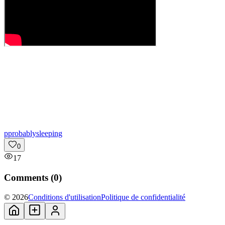
p
probablysleeping
0
17
Comments (
0
)
© 2026
Conditions d'utilisation
Politique de confidentialité