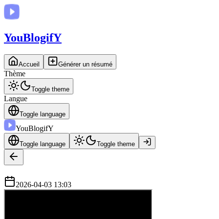
You
BlogifY
Accueil
Générer un résumé
Thème
Toggle theme
Langue
Toggle language
You
BlogifY
Toggle language
Toggle theme
2026-04-03 13:03