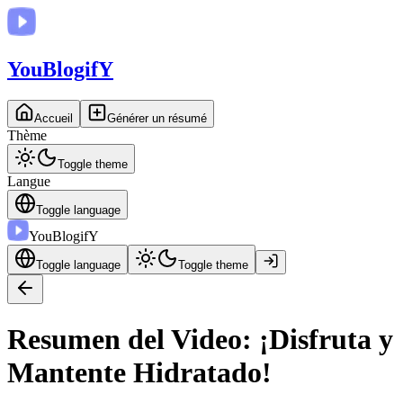
You
BlogifY
Accueil
Générer un résumé
Thème
Toggle theme
Langue
Toggle language
You
BlogifY
Toggle language
Toggle theme
Resumen del Video: ¡Disfruta y
Mantente Hidratado!