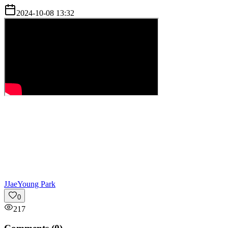
2024-10-08 13:32
J
JaeYoung Park
0
217