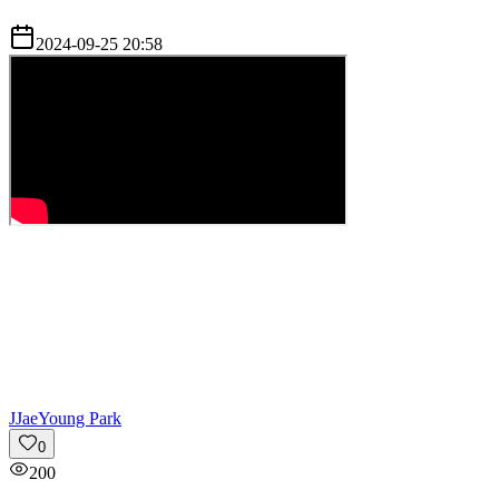
2024-09-25 20:58
J
JaeYoung Park
0
200