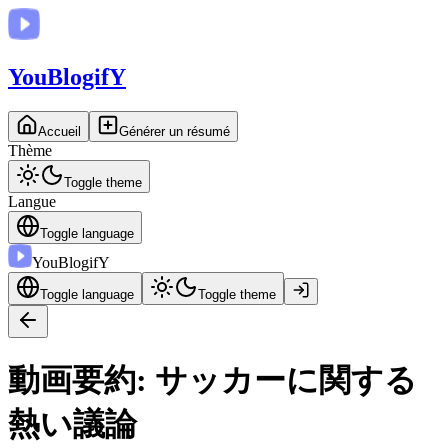
You
BlogifY
Accueil
Générer un résumé
Thème
Toggle theme
Langue
Toggle language
You
BlogifY
Toggle language
Toggle theme
動画要約: サッカーに関する
熱い議論