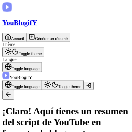
You
BlogifY
Accueil
Générer un résumé
Thème
Toggle theme
Langue
Toggle language
You
BlogifY
Toggle language
Toggle theme
¡Claro! Aquí tienes un resumen
del script de YouTube en