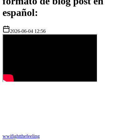
formato de blog post en
español:
2026-06-04 12:56
w
wifightthefeeling