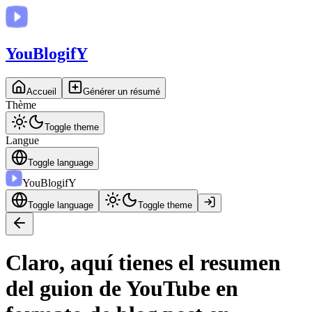
You
BlogifY
Accueil
Générer un résumé
Thème
Toggle theme
Langue
Toggle language
You
BlogifY
Toggle language
Toggle theme
Claro, aquí tienes el resumen
del guion de YouTube en